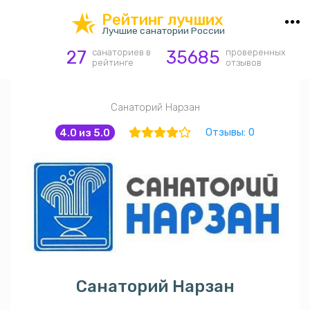
hotel_class
Рейтинг лучших
Лучшие санатории России
27
санаториев в
35685
проверенных
рейтинге
отзывов
Санаторий Нарзан
Отзывы: 0
4.0 из 5.0
Санаторий Нарзан