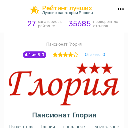
hotel_class
Рейтинг лучших
Лучшие санатории России
27
санаториев в
35685
проверенных
рейтинге
отзывов
Пансионат Глория
Отзывы: 0
4.1 из 5.0
Пансионат Глория
Парк-отель Глория предлагает уникальное